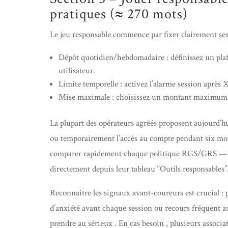
pratiques (≈ 270 mots)
Le jeu responsable commence par fixer clairement ses 
Dépôt quotidien/hebdomadaire : définissez un pl
utilisateur.
Limite temporelle : activez l’alarme session après 
Mise maximale : choisissez un montant maximum par
La plupart des opérateurs agréés proposent aujourd’
ou temporairement l’accès au compte pendant six moi
comparer rapidement chaque politique RGS/GRS — cer
directement depuis leur tableau “Outils responsables”
Reconnaître les signaux avant-coureurs est crucial :
d’anxiété avant chaque session ou recours fréquent au
prendre au sérieux . En cas besoin , plusieurs associa