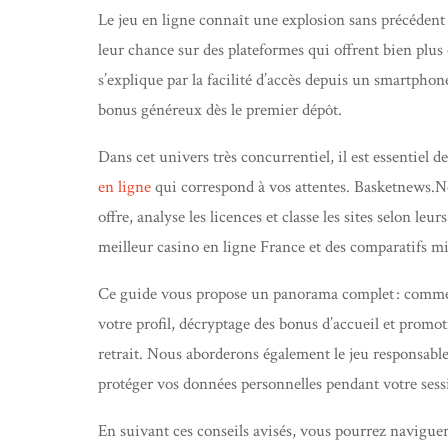
Le jeu en ligne connaît une explosion sans précédent 
leur chance sur des plateformes qui offrent bien plus 
s’explique par la facilité d’accès depuis un smartphone,
bonus généreux dès le premier dépôt.
Dans cet univers très concurrentiel, il est essentiel d
en ligne
qui correspond à vos attentes. Basketnews.N
offre, analyse les licences et classe les sites selon le
meilleur casino en ligne France et des comparatifs m
Ce guide vous propose un panorama complet : comment 
votre profil, décryptage des bonus d’accueil et promo
retrait. Nous aborderons également le jeu responsable
protéger vos données personnelles pendant votre sess
En suivant ces conseils avisés, vous pourrez naviguer