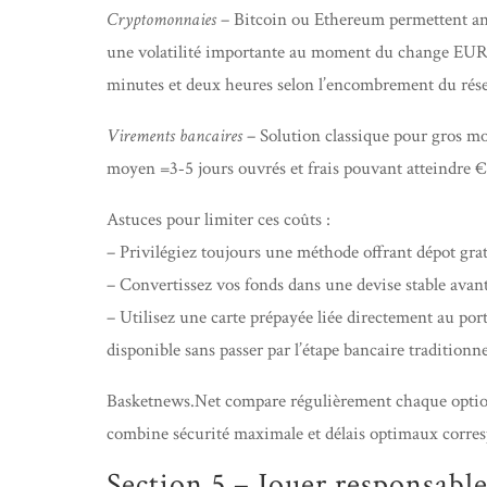
Cryptomonnaies
– Bitcoin ou Ethereum permettent an
une volatilité importante au moment du change EUR/c
minutes et deux heures selon l’encombrement du rése
Virements bancaires
– Solution classique pour gros mon
moyen =3‑5 jours ouvrés et frais pouvant atteindre €
Astuces pour limiter ces coûts :
– Privilégiez toujours une méthode offrant dépot grat
– Convertissez vos fonds dans une devise stable avant
– Utilisez une carte prépayée liée directement au por
disponible sans passer par l’étape bancaire traditionnel
Basketnews.Net compare régulièrement chaque option s
combine sécurité maximale et délais optimaux corresp
Section 5 – Jouer responsable