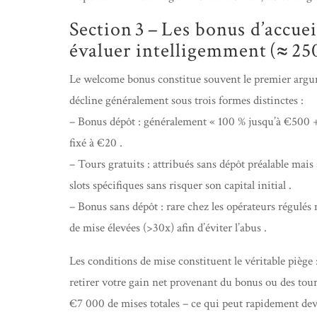
Section 3 – Les bonus d’accue
évaluer intelligemment (≈ 25
Le welcome bonus constitue souvent le premier argum
décline généralement sous trois formes distinctes :
– Bonus dépôt : généralement « 100 % jusqu’à €500 
fixé à €20 .
– Tours gratuits : attribués sans dépôt préalable mais
slots spécifiques sans risquer son capital initial .
– Bonus sans dépôt : rare chez les opérateurs régulés m
de mise élevées (>30x) afin d’éviter l’abus .
Les conditions de mise constituent le véritable pièg
retirer votre gain net provenant du bonus ou des to
€7 000 de mises totales – ce qui peut rapidement deve