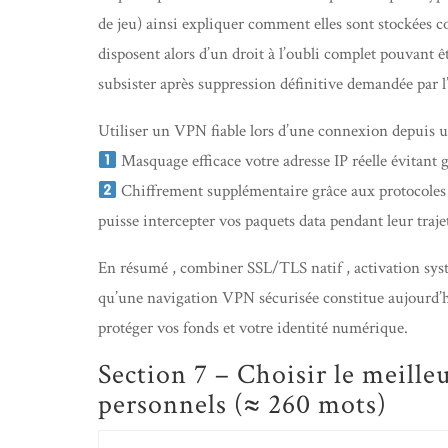
de jeu) ainsi expliquer comment elles sont stockée
disposent alors d’un droit à l’oubli complet pouvant ê
subsister après suppression définitive demandée par l’
Utiliser un VPN fiable lors d’une connexion depuis un
Masquage efficace votre adresse IP réelle évitant g
Chiffrement supplémentaire grâce aux protocole
puisse intercepter vos paquets data pendant leur trajet
En résumé , combiner SSL/TLS natif , activation sys
qu’une navigation VPN sécurisée constitue aujourd’
protéger vos fonds et votre identité numérique.
Section 7 – Choisir le meilleu
personnels (≈ 260 mots)