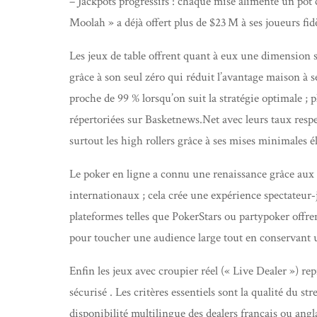
– Jackpots progressifs : chaque mise alimente un pot
Moolah » a déjà offert plus de $23 M à ses joueurs fidè
Les jeux de table offrent quant à eux une dimension s
grâce à son seul zéro qui réduit l’avantage maison à 
proche de 99 % lorsqu’on suit la stratégie optimale 
répertoriées sur Basketnews.Net avec leurs taux respe
surtout les high rollers grâce à ses mises minimales
Le poker en ligne a connu une renaissance grâce aux 
internationaux ; cela crée une expérience spectateur‑
plateformes telles que PokerStars ou partypoker offr
pour toucher une audience large tout en conservant un
Enfin les jeux avec croupier réel (« Live Dealer ») r
sécurisé . Les critères essentiels sont la qualité du 
disponibilité multilingue des dealers français ou angl