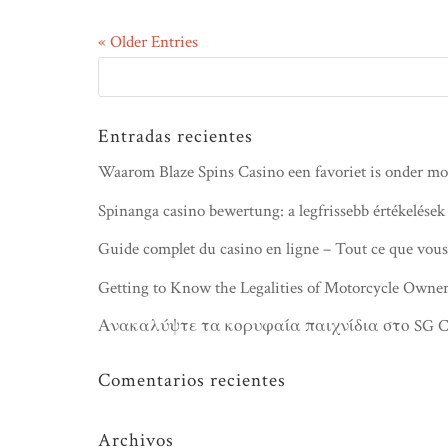
« Older Entries
Entradas recientes
Waarom Blaze Spins Casino een favoriet is onder mo
Spinanga casino bewertung: a legfrissebb értékelések
Guide complet du casino en ligne – Tout ce que vous
Getting to Know the Legalities of Motorcycle Owner
Ανακαλύψτε τα κορυφαία παιχνίδια στο SG Cas
Comentarios recientes
Archivos