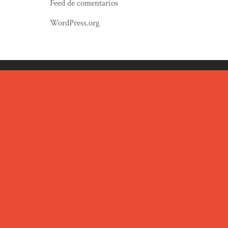
Feed de comentarios
WordPress.org