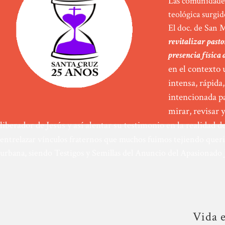
Las comunidades
teológica surgid
El doc. de San M
revitalizar past
presencia física 
en el contexto 
intensa, rápida
intencionada pa
mirar, revisar 
liberador de Jesús y así alentar su testimonio en la realidad d
entrelazar vínculos fraternos que muchos fuimos tejiendo queri
urbana, siendo Testigos y Semillas del Anuncio del Apasionado Jes
Vida e