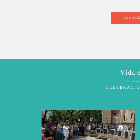
VER TOD
Vida e
C E L E B R A C I