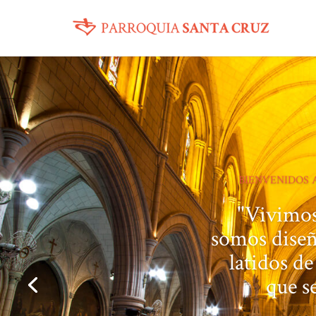
BIENVENIDOS 
"Vivimos
somos diseñ
latidos d
que s