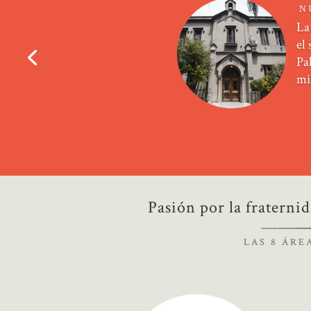
N
La
el
Pa
mi
Pasión por la fraterni
L A S 8 Á R E A