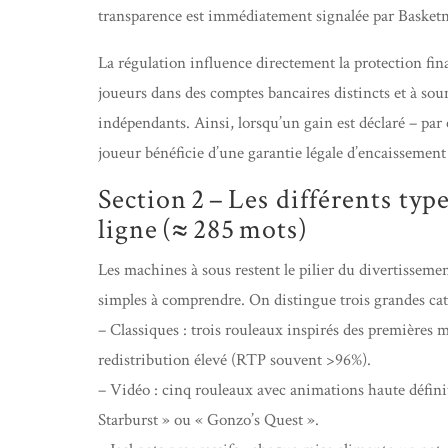
transparence est immédiatement signalée par Basket
La régulation influence directement la protection fina
joueurs dans des comptes bancaires distincts et à sou
indépendants. Ainsi, lorsqu’un gain est déclaré – pa
joueur bénéficie d’une garantie légale d’encaissement d
Section 2 – Les différents typ
ligne (≈ 285 mots)
Les machines à sous restent le pilier du divertissem
simples à comprendre. On distingue trois grandes cat
– Classiques : trois rouleaux inspirés des premières
redistribution élevé (RTP souvent >96%).
– Vidéo : cinq rouleaux avec animations haute définit
Starburst » ou « Gonzo’s Quest ».