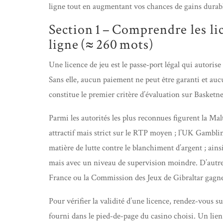
ligne tout en augmentant vos chances de gains durable
Section 1 – Comprendre les li
ligne (≈ 260 mots)
Une licence de jeu est le passe‑port légal qui autoris
Sans elle, aucun paiement ne peut être garanti et aucu
constitue le premier critère d’évaluation sur Basketn
Parmi les autorités les plus reconnues figurent la M
attractif mais strict sur le RTP moyen ; l’UK Gamb
matière de lutte contre le blanchiment d’argent ; ain
mais avec un niveau de supervision moindre. D’autre
France ou la Commission des Jeux de Gibraltar gagne
Pour vérifier la validité d’une licence, rendez‑vous sur
fourni dans le pied‑de‑page du casino choisi. Un lien d