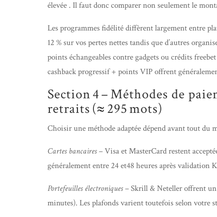
élevée . Il faut donc comparer non seulement le montan
Les programmes fidélité diffèrent largement entre pla
12 % sur vos pertes nettes tandis que d’autres organ
points échangeables contre gadgets ou crédits freebe
cashback progressif + points VIP offrent généraleme
Section 4 – Méthodes de paiem
retraits (≈ 295 mots)
Choisir une méthode adaptée dépend avant tout du mo
Cartes bancaires
– Visa et MasterCard restent acceptées
généralement entre 24 et48 heures après validation K
Portefeuilles électroniques
– Skrill & Neteller offrent u
minutes). Les plafonds varient toutefois selon votre 