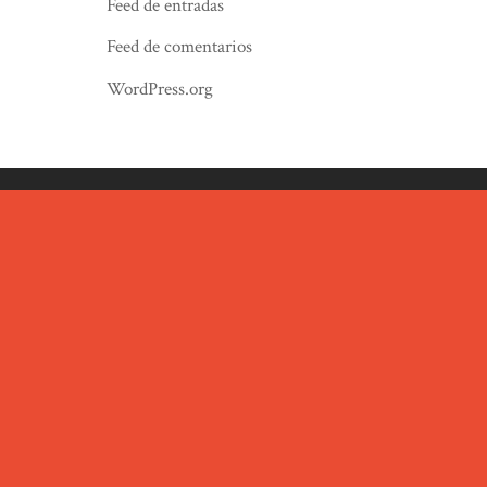
Feed de entradas
Feed de comentarios
WordPress.org