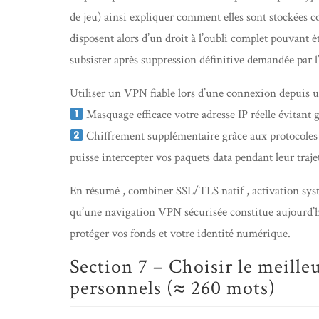
de jeu) ainsi expliquer comment elles sont stockée
disposent alors d’un droit à l’oubli complet pouvant ê
subsister après suppression définitive demandée par l’
Utiliser un VPN fiable lors d’une connexion depuis un
Masquage efficace votre adresse IP réelle évitant g
Chiffrement supplémentaire grâce aux protocole
puisse intercepter vos paquets data pendant leur trajet
En résumé , combiner SSL/TLS natif , activation sys
qu’une navigation VPN sécurisée constitue aujourd’
protéger vos fonds et votre identité numérique.
Section 7 – Choisir le meilleu
personnels (≈ 260 mots)