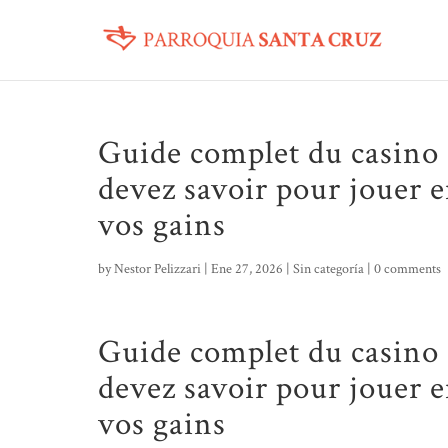
Guide complet du casino 
devez savoir pour jouer e
vos gains
by
Nestor Pelizzari
|
Ene 27, 2026
|
Sin categoría
|
0 comments
Guide complet du casino 
devez savoir pour jouer e
vos gains