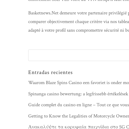
Basketnews.Net demeure votre partenaire privilégié 
comparer objectivement chaque critère via nos tableau
adapté à votre profil sans compromettre sécurité ni b
Entradas recientes
Waarom Blaze Spins Casino een favoriet is onder mo
Spinanga casino bewertung: a legfrissebb értékelések
Guide complet du casino en ligne – Tout ce que vous
Getting to Know the Legalities of Motorcycle Owner
Ανακαλύψτε τα κορυφαία παιχνίδια στο SG Cas