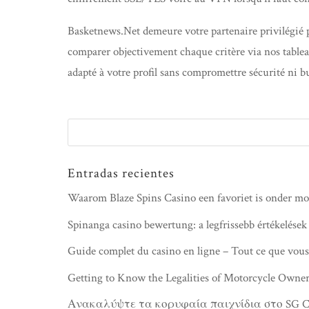
Basketnews.Net demeure votre partenaire privilégié 
comparer objectivement chaque critère via nos tableau
adapté à votre profil sans compromettre sécurité ni b
Entradas recientes
Waarom Blaze Spins Casino een favoriet is onder mo
Spinanga casino bewertung: a legfrissebb értékelések
Guide complet du casino en ligne – Tout ce que vous
Getting to Know the Legalities of Motorcycle Owner
Ανακαλύψτε τα κορυφαία παιχνίδια στο SG Cas