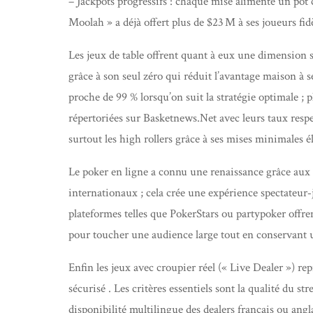
– Jackpots progressifs : chaque mise alimente un pot
Moolah » a déjà offert plus de $23 M à ses joueurs fidè
Les jeux de table offrent quant à eux une dimension s
grâce à son seul zéro qui réduit l’avantage maison à 
proche de 99 % lorsqu’on suit la stratégie optimale 
répertoriées sur Basketnews.Net avec leurs taux respe
surtout les high rollers grâce à ses mises minimales
Le poker en ligne a connu une renaissance grâce aux 
internationaux ; cela crée une expérience spectateur‑
plateformes telles que PokerStars ou partypoker offr
pour toucher une audience large tout en conservant un
Enfin les jeux avec croupier réel (« Live Dealer ») r
sécurisé . Les critères essentiels sont la qualité du 
disponibilité multilingue des dealers français ou angl