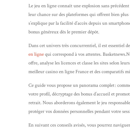
Le jeu en ligne connaît une explosion sans précédent 
leur chance sur des plateformes qui offrent bien plus 
s’explique par la facilité d’accès depuis un smartphone,
bonus généreux dès le premier dépôt.
Dans cet univers très concurrentiel, il est essentiel d
en ligne
qui correspond à vos attentes. Basketnews.N
offre, analyse les licences et classe les sites selon le
meilleur casino en ligne France et des comparatifs m
Ce guide vous propose un panorama complet : comment 
votre profil, décryptage des bonus d’accueil et promo
retrait. Nous aborderons également le jeu responsable
protéger vos données personnelles pendant votre sess
En suivant ces conseils avisés, vous pourrez naviguer