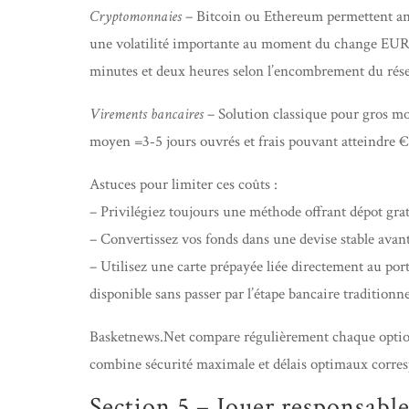
Cryptomonnaies
– Bitcoin ou Ethereum permettent an
une volatilité importante au moment du change EUR/c
minutes et deux heures selon l’encombrement du rése
Virements bancaires
– Solution classique pour gros mon
moyen =3‑5 jours ouvrés et frais pouvant atteindre €
Astuces pour limiter ces coûts :
– Privilégiez toujours une méthode offrant dépot grat
– Convertissez vos fonds dans une devise stable avant
– Utilisez une carte prépayée liée directement au por
disponible sans passer par l’étape bancaire traditionnel
Basketnews.Net compare régulièrement chaque option s
combine sécurité maximale et délais optimaux corresp
Section 5 – Jouer responsable