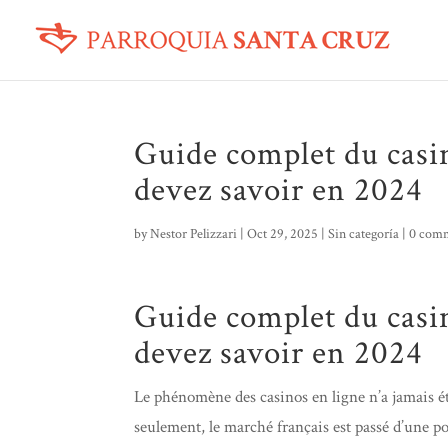
Guide complet du casin
devez savoir en 2024
by
Nestor Pelizzari
|
Oct 29, 2025
|
Sin categoría
|
0 com
Guide complet du casin
devez savoir en 2024
Le phénomène des casinos en ligne n’a jamais é
seulement, le marché français est passé d’une p