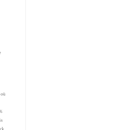
e
 où
 %
is
ack