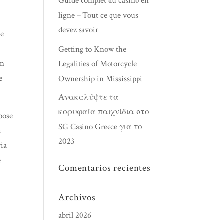
Guide complet du casino en
ligne – Tout ce que vous
devez savoir
te
Getting to Know the
in
Legalities of Motorcycle
e
Ownership in Mississippi
Ανακαλύψτε τα
κορυφαία παιχνίδια στο
opose
SG Casino Greece για το
s
2023
via
e
Comentarios recientes
Archivos
abril 2026