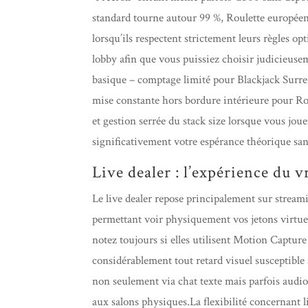
standard tourne autour 99 %, Roulette européenne
lorsqu’ils respectent strictement leurs règles o
lobby afin que vous puissiez choisir judicieusem
basique – comptage limité pour Blackjack Surre
mise constante hors bordure intérieure pour R
et gestion serrée du stack size lorsque vous jou
significativement votre espérance théorique san
Live dealer : l’expérience du v
Le live dealer repose principalement sur strea
permettant voir physiquement vos jetons virtuel
notez toujours si elles utilisent Motion Captur
considérablement tout retard visuel susceptible
non seulement via chat texte mais parfois audi
aux salons physiques.La flexibilité concernant 