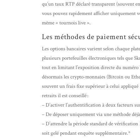
qu’un taux RTP déclaré transparent (souvent ent
vous pouvez rapidement afficher uniquement vos 
même « tournois live ».
Les méthodes de paiement sécu
Les options bancaires varient selon chaque pla
plusieurs portefeuilles électroniques tels que S
tout en limitant l’exposition directe du numéro
désormais les crypto‑monnaies (Bitcoin ou Ethe
souvent un frais fixe supérieur à celui appliqué 
retraits il est conseillé :
– D’activer l’authentification à deux facteurs s
– De déposer uniquement via une méthode déjà vé
– D’attendre la période standard de vérificati
soit gelé pendant enquête supplémentaire.*