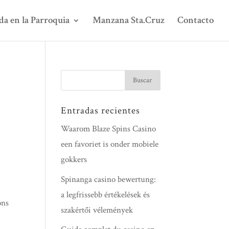
da en la Parroquia
Manzana Sta.Cruz
Contacto
Entradas recientes
Waarom Blaze Spins Casino
een favoriet is onder mobiele
gokkers
Spinanga casino bewertung:
a legfrissebb értékelések és
ons
szakértői vélemények