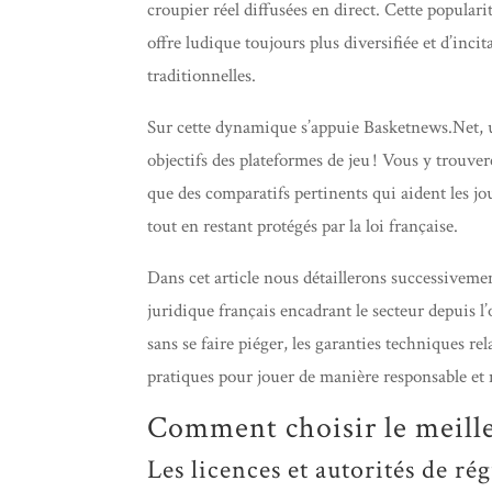
croupier réel diffusées en direct. Cette popular
offre ludique toujours plus diversifiée et d’incita
traditionnelles.
Sur cette dynamique s’appuie Basketnews.Net, un
objectifs des plateformes de jeu ! Vous y trouv
que des comparatifs pertinents qui aident les jo
tout en restant protégés par la loi française.
Dans cet article nous détaillerons successivement
juridique français encadrant le secteur depuis l
sans se faire piéger, les garanties techniques rela
pratiques pour jouer de manière responsable et 
Comment choisir le meille
Les licences et autorités de ré