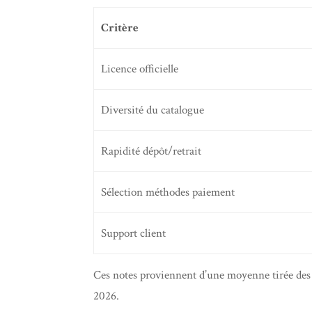
Critère
Licence officielle
Diversité du catalogue
Rapidité dépôt/retrait
Sélection méthodes paiement
Support client
Ces notes proviennent d’une moyenne tirée des
2026.