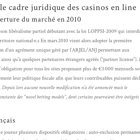
 le cadre juridique des casinos en line
verture du marché en 2010
 son libéralisme partiel débutant avec la loi LOPPSI‑2009 qui interdi
rritoire national·e.s En mars 2010 vient alors adopter la première
ation d’un agrément unique géré par l’ARJEL/ANJ permettant aux
) ainsi qu’à quelques partenaires étrangers agréés (“partner license”).
’obligation pour tous les sites proposant plus de €5 000 mensuels s
rement leur politique fiscale afin que leurs contribuables puissent déc
.
Depuis lors aucune nouvelle modification n’a été annoncée mais le
nstante des “novel betting models”, dont certains pourraient être intégrés
nçais
ue joueur plusieurs dispositifs obligatoires : auto‑exclusion permane