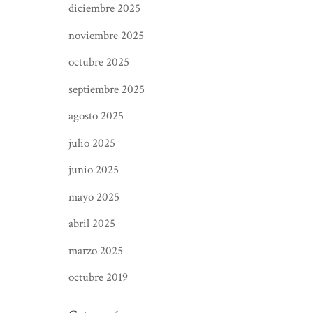
diciembre 2025
noviembre 2025
octubre 2025
septiembre 2025
agosto 2025
julio 2025
junio 2025
mayo 2025
abril 2025
marzo 2025
octubre 2019