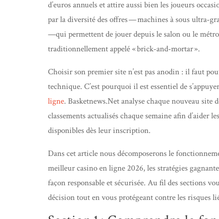
d’euros annuels et attire aussi bien les joueurs occasi
par la diversité des offres — machines à sous ultra‑gra
—qui permettent de jouer depuis le salon ou le métro
traditionnellement appelé « brick‑and‑mortar ».
Choisir son premier site n’est pas anodin : il faut pou
technique. C’est pourquoi il est essentiel de s’appuy
ligne
. Basketnews.Net analyse chaque nouveau site de
classements actualisés chaque semaine afin d’aider les
disponibles dès leur inscription.
Dans cet article nous décomposerons le fonctionnemen
meilleur casino en ligne 2026, les stratégies gagnante
façon responsable et sécurisée. Au fil des sections vo
décision tout en vous protégeant contre les risques li