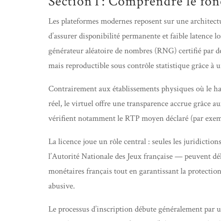
Section 1 : Comprendre le fo
Les plateformes modernes reposent sur une architectu
d’assurer disponibilité permanente et faible latence 
générateur aléatoire de nombres (RNG) certifié par des
mais reproductible sous contrôle statistique grâce à
Contrairement aux établissements physiques où le has
réel, le virtuel offre une transparence accrue grâce
vérifient notamment le RTP moyen déclaré (par exempl
La licence joue un rôle central : seules les juridi
l’Autorité Nationale des Jeux française — peuvent déli
monétaires français tout en garantissant la protection
abusive.
Le processus d’inscription débute généralement par 