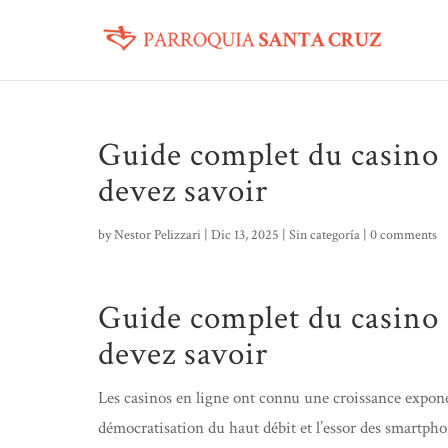
Guide complet du casino 
devez savoir
by
Nestor Pelizzari
|
Dic 13, 2025
|
Sin categoría
|
0 comments
Guide complet du casino 
devez savoir
Les casinos en ligne ont connu une croissance exponen
démocratisation du haut débit et l’essor des smartpho