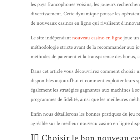
les pays francophones voisins, les joueurs recherchent
divertissement. Cette dynamique pousse les opérateu
de nouveaux casinos en ligne qui rivalisent d’innovati
Le site indépendant
nouveau casino en ligne
joue un 
méthodologie stricte avant de la recommander aux joue
méthodes de paiement et la transparence des bonus, af
Dans cet article vous découvrirez comment choisir un s
disponibles aujourd’hui et comment exploiter leurs s
également les stratégies gagnantes aux machines à sou
programmes de fidélité, ainsi que les meilleures méth
Enfin nous détaillerons les bonnes pratiques du jeu re
agréable sur le meilleur nouveau casino en ligne disp
I️⃣ Choisir le bon nouveau cas