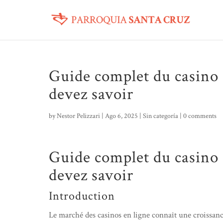
Guide complet du casino 
devez savoir
by
Nestor Pelizzari
|
Ago 6, 2025
|
Sin categoría
|
0 comments
Guide complet du casino 
devez savoir
Introduction
Le marché des casinos en ligne connaît une croissan