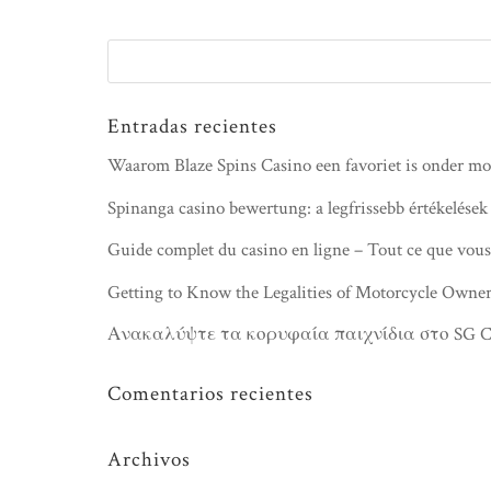
Entradas recientes
Waarom Blaze Spins Casino een favoriet is onder mo
Spinanga casino bewertung: a legfrissebb értékelések
Guide complet du casino en ligne – Tout ce que vous
Getting to Know the Legalities of Motorcycle Owner
Ανακαλύψτε τα κορυφαία παιχνίδια στο SG Cas
Comentarios recientes
Archivos