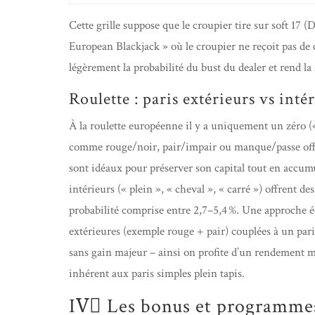
Cette grille suppose que le croupier tire sur soft 17 (De
European Blackjack » où le croupier ne reçoit pas de c
légèrement la probabilité du bust du dealer et rend la
Roulette : paris extérieurs vs int
À la roulette européenne il y a uniquement un zéro (« 
comme rouge/noir, pair/impair ou manque/passe offre
sont idéaux pour préserver son capital tout en accum
intérieurs (« plein », « cheval », « carré ») offrent d
probabilité comprise entre 2,7–5,4 %. Une approche é
extérieures (exemple rouge + pair) couplées à un pari
sans gain majeur – ainsi on profite d’un rendement m
inhérent aux paris simples plein tapis.
IV️⃣ Les bonus et programmes