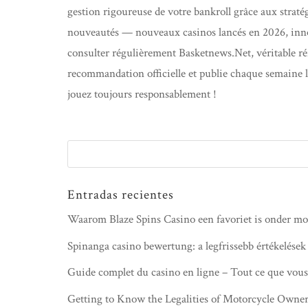
gestion rigoureuse de votre bankroll grâce aux straté
nouveautés — nouveaux casinos lancés en 2026, inno
consulter régulièrement Basketnews.Net, véritable r
recommandation officielle et publie chaque semaine l
jouez toujours responsablement !
Entradas recientes
Waarom Blaze Spins Casino een favoriet is onder mo
Spinanga casino bewertung: a legfrissebb értékelések
Guide complet du casino en ligne – Tout ce que vous
Getting to Know the Legalities of Motorcycle Owner