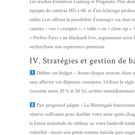
Les studios Evolution Gaming et Pragmatic Play domi
équipés de caméras HD à 4K et d’un éclairage profess
tables Live offrent la possibilité d’interagir via chat 
caméra – vue « croupier », « table » ou « close‑up »
« Perfect Pairs » au blackjack live, augmentant ainsi 
recherchant une expérience premium.
IV. Stratégies et gestion de
Définir un budget – Avant chaque session, fixez 
sans affecter vos dépenses courantes. Utilisez la règl
(souvent entre 20 % et 30 %), arrêtez immédiatement la
Pari progressif adapté – La Martingale fonctionne
réserve suffisante pour doubler votre mise après chaqu
la limite maximale du tableau ou votre bankroll total
volatilité : misez une petite somme initiale puis aug