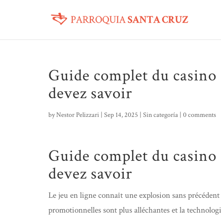
Guide complet du casino 
devez savoir
by
Nestor Pelizzari
|
Sep 14, 2025
|
Sin categoría
|
0 comments
Guide complet du casino 
devez savoir
Le jeu en ligne connaît une explosion sans précédent d
promotionnelles sont plus alléchantes et la technol