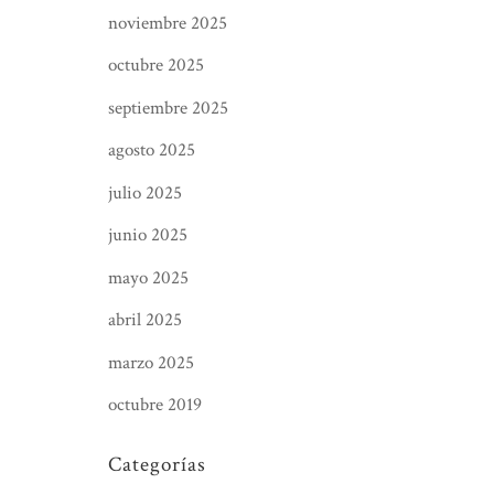
noviembre 2025
octubre 2025
septiembre 2025
agosto 2025
julio 2025
junio 2025
mayo 2025
abril 2025
marzo 2025
octubre 2019
Categorías