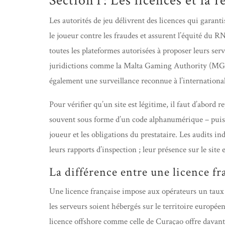
Section 1 : Les licences et la 
Les autorités de jeu délivrent des licences qui garanti
le joueur contre les fraudes et assurent l’équité d
toutes les plateformes autorisées à proposer leurs serv
juridictions comme la Malta Gaming Authority (M
également une surveillance reconnue à l’international
Pour vérifier qu’un site est légitime, il faut d’abord
souvent sous forme d’un code alphanumérique – puis co
joueur et les obligations du prestataire. Les audits
leurs rapports d’inspection ; leur présence sur le sit
La différence entre une licence fr
Une licence française impose aux opérateurs un taux f
les serveurs soient hébergés sur le territoire europée
licence offshore comme celle de Curaçao offre davantag