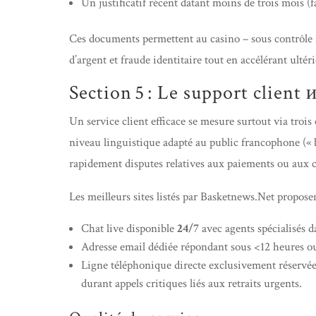
Un justificatif récent datant moins de trois mois 
Ces documents permettent au casino – sous contrôle 
d’argent et fraude identitaire tout en accélérant ultér
Section 5 : Le support client 
Un service client efficace se mesure surtout via trois 
niveau linguistique adapté au public francophone (« b
rapidement disputes relatives aux paiements ou aux 
Les meilleurs sites listés par Basketnews.Net propose
Chat live disponible
24/7
avec agents spécialisés 
Adresse email dédiée répondant sous <​12 heures 
Ligne téléphonique directe exclusivement réservée a
durant appels critiques liés aux retraits urgents.