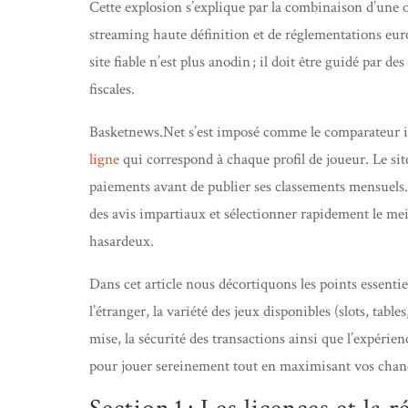
Cette explosion s’explique par la combinaison d’une o
streaming haute définition et de réglementations eur
site fiable n’est plus anodin ; il doit être guidé par de
fiscales.
Basketnews.Net s’est imposé comme le comparateur in
ligne
qui correspond à chaque profil de joueur. Le site t
paiements avant de publier ses classements mensuels.
des avis impartiaux et sélectionner rapidement le mei
hasardeux.
Dans cet article nous décortiquons les points essentiels
l’étranger, la variété des jeux disponibles (slots, tabl
mise, la sécurité des transactions ainsi que l’expérie
pour jouer sereinement tout en maximisant vos chanc