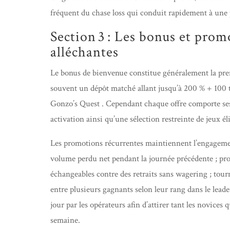
fréquent du chase loss qui conduit rapidement à une 
Section 3 : Les bonus et prom
alléchantes
Le bonus de bienvenue constitue généralement la pre
souvent un dépôt matché allant jusqu’à 200 % + 100 
Gonzo’s Quest . Cependant chaque offre comporte se
activation ainsi qu’une sélection restreinte de jeux él
Les promotions récurrentes maintiennent l’engageme
volume perdu net pendant la journée précédente ; p
échangeables contre des retraits sans wagering ; tourn
entre plusieurs gagnants selon leur rang dans le lead
jour par les opérateurs afin d’attirer tant les novice
semaine.