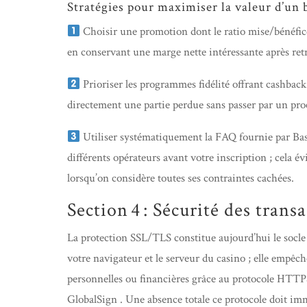
Stratégies pour maximiser la valeur d’un
Choisir une promotion dont le ratio mise/bénéfice e
en conservant une marge nette intéressante après retr
Prioriser les programmes fidélité offrant cashbac
directement une partie perdue sans passer par un pr
Utiliser systématiquement la FAQ fournie par Ba
différents opérateurs avant votre inscription ; cela é
lorsqu’on considère toutes ses contraintes cachées.
Section 4 : Sécurité des tran
La protection SSL/TLS constitue aujourd’hui le socle
votre navigateur et le serveur du casino ; elle empêch
personnelles ou financières grâce au protocole HTTPS 
GlobalSign . Une absence totale ce protocole doit im