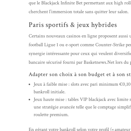
que le Blackjack Infinite Bet permettant aux high roll
cherchent l’immersion totale sans quitter leur salon.
Paris sportifs & jeux hybrides
Certains nouveaux casinos en ligne proposent aussi 
football Ligue 1 ou e‑sport comme Counter‑Strike pend
synergie intéressante pour ceux qui veulent diversifi
bancaire sécurisé fourni par Basketnews.Net lors du 
Adapter son choix à son budget et à son st
Jeux à faible mise : slots avec pari minimum €0,10 –
bankroll initiale.
Jeux haute mise : tables VIP blackjack avec limite
une stratégie avancée telle que le comptage simplif
roulette premium.
En gérant votre bankroll selon votre profil (« amateur 