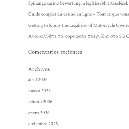
Spinanga casino bewertung: a legfrissebb értékelések
Guide complet du casino en ligne – Tout ce que vous
Getting to Know the Legalities of Motorcycle Owner
Ανακαλύψτε τα κορυφαία παιχνίδια στο SG Cas
Comentarios recientes
Archivos
abril 2026
marzo 2026
febrero 2026
enero 2026
diciembre 2025