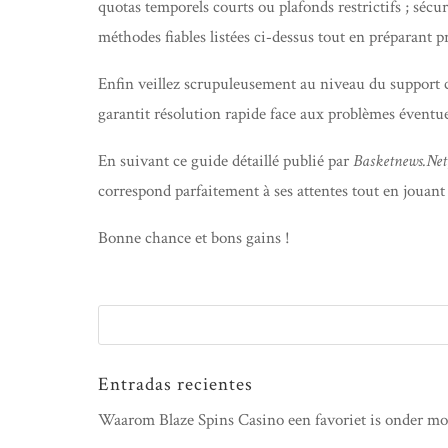
quotas temporels courts ou plafonds restrictifs ; sé
méthodes fiables listées ci‑dessus tout en préparant p
Enfin veillez scrupuleusement au niveau du support cl
garantit résolution rapide face aux problèmes éventue
En suivant ce guide détaillé publié par
Basketnews.Net
correspond parfaitement à ses attentes tout en jouant
Bonne chance et bons gains !
Entradas recientes
Waarom Blaze Spins Casino een favoriet is onder mo