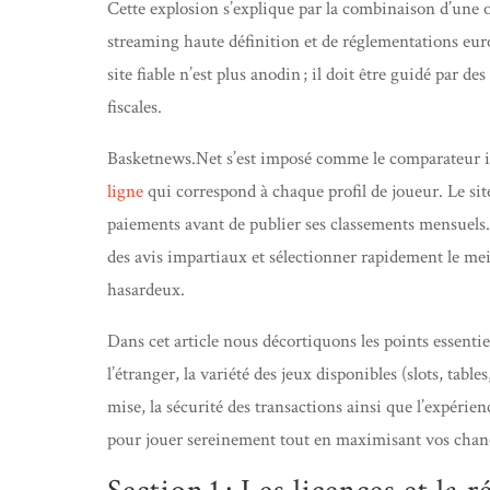
Cette explosion s’explique par la combinaison d’une o
streaming haute définition et de réglementations eur
site fiable n’est plus anodin ; il doit être guidé par de
fiscales.
Basketnews.Net s’est imposé comme le comparateur in
ligne
qui correspond à chaque profil de joueur. Le site t
paiements avant de publier ses classements mensuels.
des avis impartiaux et sélectionner rapidement le mei
hasardeux.
Dans cet article nous décortiquons les points essentiels
l’étranger, la variété des jeux disponibles (slots, tabl
mise, la sécurité des transactions ainsi que l’expérie
pour jouer sereinement tout en maximisant vos chanc