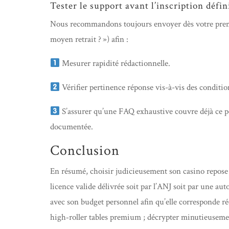
Tester le support avant l’inscription défin
Nous recommandons toujours envoyer dès votre premiè
moyen retrait ? ») afin :
Mesurer rapidité rédactionnelle.
Vérifier pertinence réponse vis-à-vis des condition
S’assurer qu’une FAQ exhaustive couvre déjà ce 
documentée.
Conclusion
En résumé, choisir judicieusement son casino repose 
licence valide délivrée soit par l’ANJ soit par une au
avec son budget personnel afin qu’elle corresponde ré
high‑roller tables premium ; décrypter minutieusemen