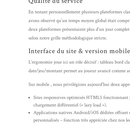
Qualité du service
En testant personnellement plusieurs plateformes cla
avons observé qu’un temps moyen global était compris
deux plateformes présentaient plus d’un jour comple
selon notre grille méthodologique stricte.
Interface du site & version mobil
L’ergonomie joue ici un rôle décisif : tableau bord clai
date/jeu/montant permet au joueur avancé comme au 
Sur mobile , nous privilégions aujourd’hui deux appr
Sites responsives optimisés HTML5 fonctionnant p
chargement différentiel (« lazy load »).
Applications natives Android/iOS dédiées offrant n
personnalisés – fonction très appréciée chez nos l