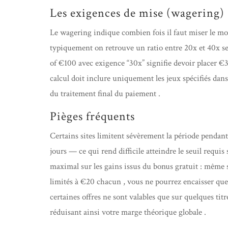
Les exigences de mise (wagering)
Le wagering indique combien fois il faut miser le mon
typiquement on retrouve un ratio entre 20x et 40x se
of €100 avec exigence “30x” signifie devoir placer €
calcul doit inclure uniquement les jeux spécifiés dans
du traitement final du paiement .
Pièges fréquents
Certains sites limitent sévèrement la période pendan
jours — ce qui rend difficile atteindre le seuil requ
maximal sur les gains issus du bonus gratuit : même 
limités à €20 chacun , vous ne pourrez encaisser que 
certaines offres ne sont valables que sur quelques tit
réduisant ainsi votre marge théorique globale .