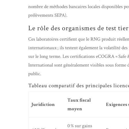
nombre de méthodes bancaires locales disponibles po
prélèvements SEPA).
Le rôle des organismes de test tier
Ces laboratoires certifient que le RNG produit réell
internationaux ; ils testent également la volatilité d
sur le long terme. Les certifications eCOGRA « Safe
International sont généralement visibles sous forme d
public.
Tableau comparatif des principales licenc
Taux fiscal
Juridiction
Exigences 
moyen
0 % sur gains