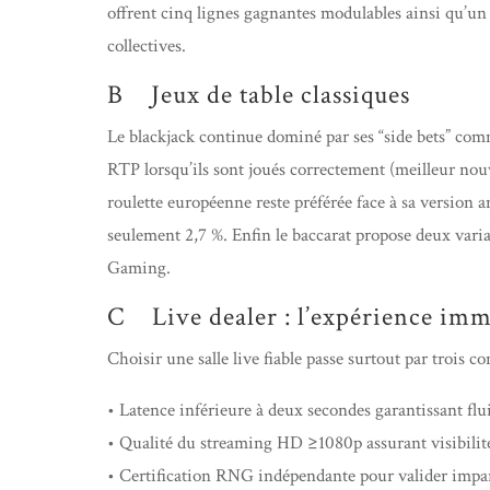
offrent cinq lignes gagnantes modulables ainsi qu’u
collectives.
B Jeux de table classiques
Le blackjack continue dominé par ses “side bets” co
RTP lorsqu’ils sont joués correctement (meilleur nou
roulette européenne reste préférée face à sa version 
seulement 2,7 %. Enfin le baccarat propose deux var
Gaming.
C Live dealer : l’expérience imm
Choisir une salle live fiable passe surtout par trois co
• Latence inférieure à deux secondes garantissant fl
• Qualité du streaming HD ≥1080p assurant visibilité 
• Certification RNG indépendante pour valider impart