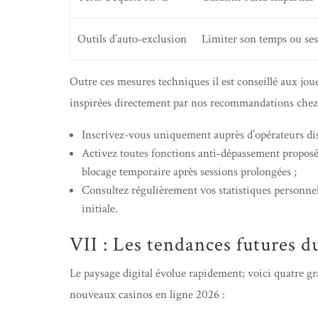
Outils d’auto‑exclusion
Limiter son temps ou se
Outre ces mesures techniques il est conseillé aux jo
inspirées directement par nos recommandations chez
Inscrivez-vous uniquement auprès d’opérateurs dis
Activez toutes fonctions anti‑dépassement proposé
blocage temporaire après sessions prolongées ;
Consultez régulièrement vos statistiques personnell
initiale.
VII : Les tendances futures d
Le paysage digital évolue rapidement; voici quatre g
nouveaux casinos en ligne 2026 :