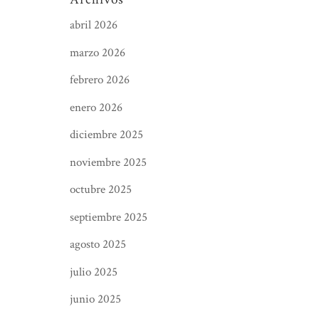
abril 2026
marzo 2026
febrero 2026
enero 2026
diciembre 2025
noviembre 2025
octubre 2025
septiembre 2025
agosto 2025
julio 2025
junio 2025