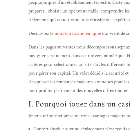
géographiques d’un établissement terrestre. Cette ais
préparer : choisir un opérateur fiable, comprendre le
d’éléments qui conditionnent la réussite de l’expérie
Découvrez le
nouveau casino en ligne
qui vient de sor
Dans les pages suivantes nous décomposerons sept ax
naviguer sereinement dans cet univers numérique. No
critères pour sélectionner un site sûr, les différents 
pour gérer son capital. Un volet dédié à la sécurité e
d’esquisser les tendances majeures attendues pour le
pour profiter pleinement des nouvelles offres tout en 
I. Pourquoi jouer dans un cas
Jouer sur internet présente trois avantages majeurs pa
Confort absolu : aucune déplacement n’est requis et