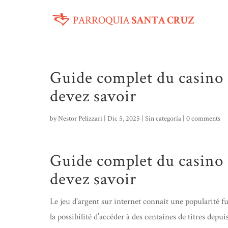
Guide complet du casino 
devez savoir
by
Nestor Pelizzari
|
Dic 5, 2025
|
Sin categoría
|
0 comments
Guide complet du casino 
devez savoir
Le jeu d’argent sur internet connaît une popularité f
la possibilité d’accéder à des centaines de titres depu