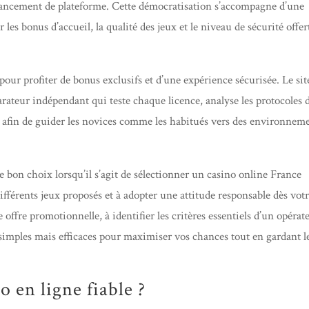
ancement de plateforme. Cette démocratisation s’accompagne d’une
 les bonus d’accueil, la qualité des jeux et le niveau de sécurité offer
pour profiter de bonus exclusifs et d’une expérience sécurisée. Le sit
teur indépendant qui teste chaque licence, analyse les protocoles 
rs afin de guider les novices comme les habitués vers des environnem
e bon choix lorsqu’il s’agit de sélectionner un casino online France
férents jeux proposés et à adopter une attitude responsable dès vot
ffre promotionnelle, à identifier les critères essentiels d’un opérat
s simples mais efficaces pour maximiser vos chances tout en gardant l
 en ligne fiable ?