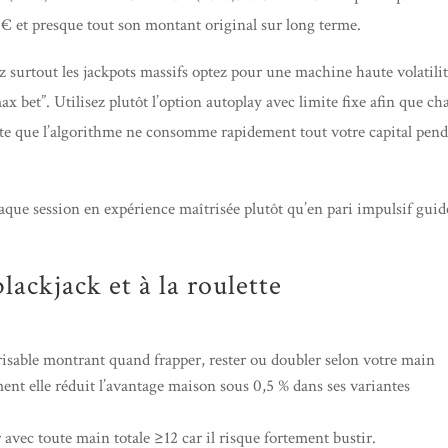
€ et presque tout son montant original sur long terme.
ez surtout les jackpots massifs optez pour une machine haute volatili
x bet”. Utilisez plutôt l’option autoplay avec limite fixe afin que c
vite que l’algorithme ne consomme rapidement tout votre capital pen
haque session en expérience maîtrisée plutôt qu’en pari impulsif guid
ackjack et à la roulette
sable montrant quand frapper, rester ou doubler selon votre main
ment elle réduit l’avantage maison sous 0,5 % dans ses variantes
avec toute main totale ≥12 car il risque fortement bustir.