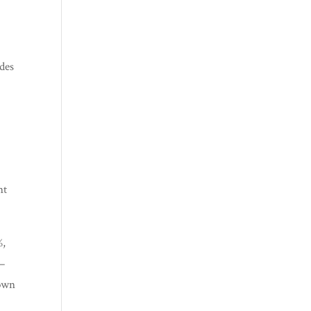
 des
nt
%,
 –
down