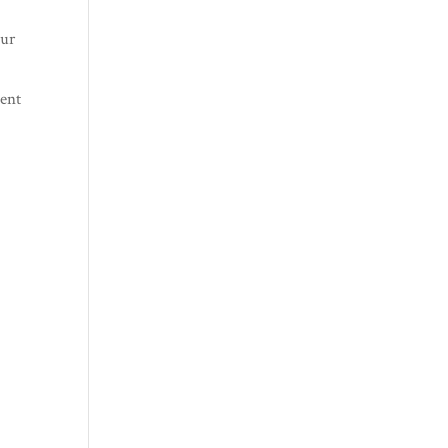
our
éent
s