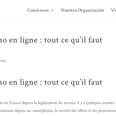
Conócenos
Nuestra Organización
Vi
 en ligne : tout ce qu’il faut
ents
 en ligne : tout ce qu’il faut
e en France depuis la légalisation du secteur il y a quelques années.
tantané depuis un smartphone, la variété des offres et les promotion