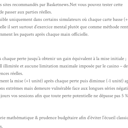
s sites recommandés par Basketnews.Net vous pouvez tester cette
de passer aux parties réelles.
ssible uniquement dans certains simulateurs où chaque carte basse (+
uelle il sert surtout d’exercice mental plutôt que comme méthode ren
mment les paquets après chaque main officielle.
 chaque perte jusqu’à obtenir un gain équivalent à la mise initiale ;
l illimitée et aucune limitation maximale imposée par le casino – d
nces réelles.
t la mise (+1 unité) après chaque perte puis diminue (-1 unité) a
ions extrêmes mais demeure vulnérable face aux longues séries négati
ujours vos sessions afin que toute perte potentielle ne dépasse pas 5 
rie mathématique & prudence budgétaire afin d’éviter l’écueil classi
s.