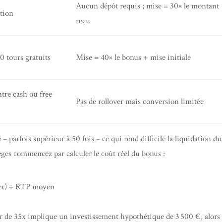
Aucun dépôt requis ; mise = 30× le montant
ption
reçu
0 tours gratuits
Mise = 40× le bonus + mise initiale
tre cash ou free
Pas de rollover mais conversion limitée
 – parfois supérieur à 50 fois – ce qui rend difficile la liquidation du
ièges commencez par calculer le coût réel du bonus :
ver) ÷ RTP moyen
r de 35x implique un investissement hypothétique de 3 500 €, alors