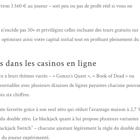
n 3 360 € au joueur – soit peu ou pas de profit réel si vous ne
 n’excède pas 30× et privilégiez celles incluant des tours gratuits sur
ptimisez ainsi votre capital initial tout en profitant pleinement du
s dans les casinos en ligne
âce à leurs thèmes variés – « Gonzo’s Quest », « Book of Dead » ou
ntournables avec plusieurs dizaines de lignes payantes chacune pouva
is six chiffres.
ste favorite grâce à son seul zéro qui réduit l’avantage maison à 2,7 
du double zéro. Le blackjack quant à lui propose plusieurs variantes
Blackjack Switch” – chacune ajustant légèrement la règle du double 
al du joueur expérimenté.