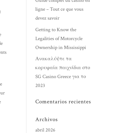
Guide complet du casino en
ligne – Tout ce que vous
t
devez savoir
Getting to Know the
e
Legalities of Motorcycle
de
Ownership in Mississippi
ents
Ανακαλύψτε τα
κορυφαία παιχνίδια στο
SG Casino Greece για το
re
2023
eur
Comentarios recientes
e
Archivos
abril 2026