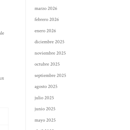
marzo 2026
febrero 2026
enero 2026
ale
diciembre 2025
noviembre 2025
octubre 2025
septiembre 2025
eux
agosto 2025
julio 2025
junio 2025
mayo 2025