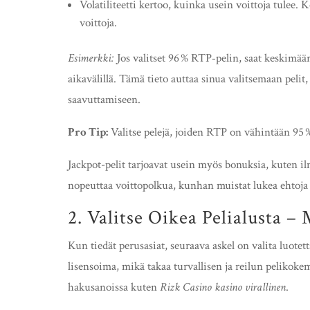
Volatiliteetti kertoo, kuinka usein voittoja tulee.
voittoja.
Esimerkki:
Jos valitset 96 % RTP‑pelin, saat keskimäär
aikavälillä. Tämä tieto auttaa sinua valitsemaan peli
saavuttamiseen.
Pro Tip:
Valitse pelejä, joiden RTP on vähintään 95 
Jackpot-pelit tarjoavat usein myös bonuksia, kuten il
nopeuttaa voittopolkua, kunhan muistat lukea ehtoja 
2. Valitse Oikea Pelialusta –
Kun tiedät perusasiat, seuraava askel on valita luo
lisensoima, mikä takaa turvallisen ja reilun pelikoke
hakusanoissa kuten
Rizk Casino kasino virallinen
.